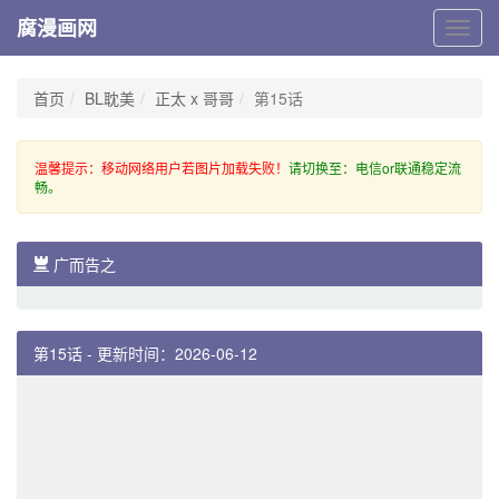
腐漫画网
腐
漫
画
网
首页
BL耽美
正太 x 哥哥
第15话
温馨提示：移动网络用户若图片加载失败！
请切换至：电信or联通稳定流
畅。
广而告之
第15话 - 更新时间：2026-06-12