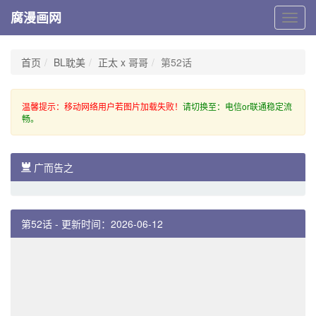
腐漫画网
腐
漫
画
网
首页
BL耽美
正太 x 哥哥
第52话
温馨提示：移动网络用户若图片加载失败！
请切换至：电信or联通稳定流
畅。
广而告之
第52话 - 更新时间：2026-06-12