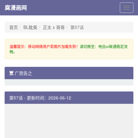
腐漫画网
腐
漫
画
网
首页
BL耽美
正太 x 哥哥
第57话
温馨提示：移动网络用户若图片加载失败！
请切换至：电信or联通稳定流
畅。
广而告之
第57话 - 更新时间：2026-06-12