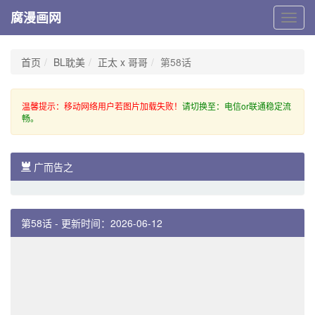
腐漫画网
腐
漫
画
网
首页
BL耽美
正太 x 哥哥
第58话
温馨提示：移动网络用户若图片加载失败！
请切换至：电信or联通稳定流
畅。
广而告之
第58话 - 更新时间：2026-06-12