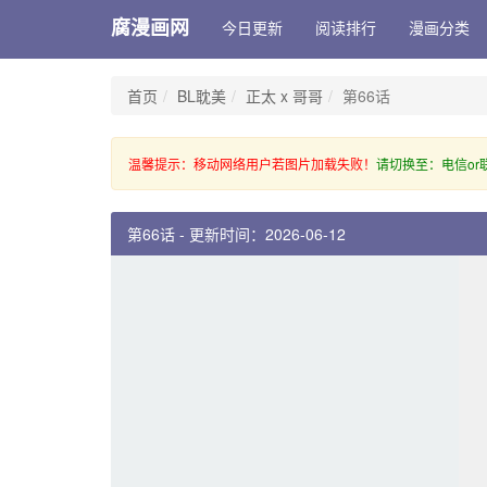
腐漫画网
今日更新
阅读排行
漫画分类
首页
BL耽美
正太 x 哥哥
第66话
温馨提示：移动网络用户若图片加载失败！
请切换至：电信or
第66话 - 更新时间：2026-06-12