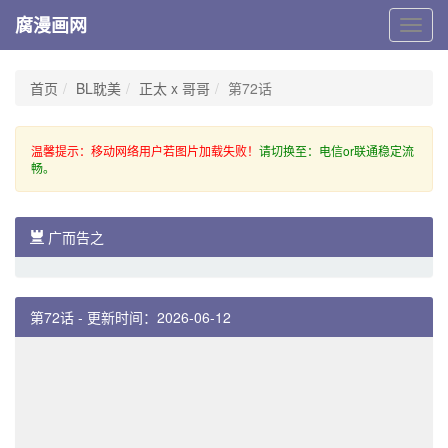
腐漫画网
腐
漫
画
网
首页
BL耽美
正太 x 哥哥
第72话
温馨提示：移动网络用户若图片加载失败！
请切换至：电信or联通稳定流
畅。
广而告之
第72话 - 更新时间：2026-06-12