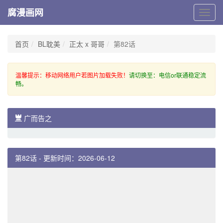
腐漫画网
腐
漫
画
网
首页
BL耽美
正太 x 哥哥
第82话
温馨提示：移动网络用户若图片加载失败！
请切换至：电信or联通稳定流
畅。
广而告之
第82话 - 更新时间：2026-06-12