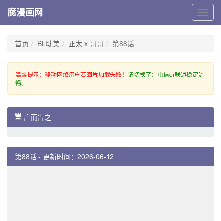
腐漫画网
腐
漫
画
网
首页
BL耽美
正太 x 哥哥
第88话
温馨提示：移动网络用户若图片加载失败！
请切换至：电信or联通稳定流
畅。
广而告之
第88话 - 更新时间：2026-06-12