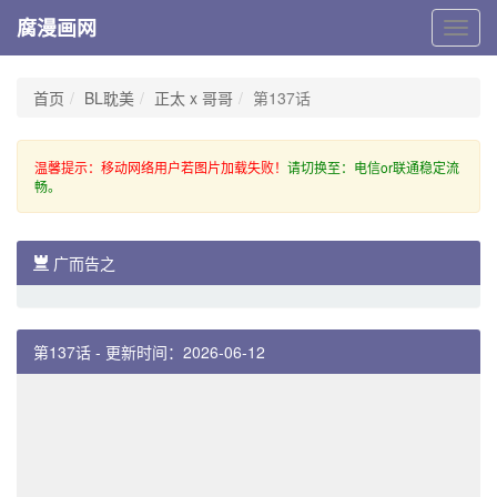
腐漫画网
腐
漫
画
网
首页
BL耽美
正太 x 哥哥
第137话
温馨提示：移动网络用户若图片加载失败！
请切换至：电信or联通稳定流
畅。
广而告之
第137话 - 更新时间：2026-06-12