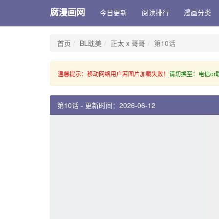
腐漫画网
今日更新
阅读排行
漫画分类
首页
BL耽美
正太 x 哥哥
第10话
温馨提示：移动网络用户若图片加载失败！
请切换至：电信or
第10话 - 更新时间：2026-06-12