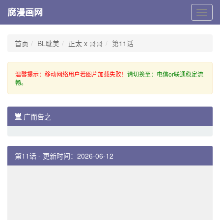
腐漫画网
腐
漫
画
网
首页
BL耽美
正太 x 哥哥
第11话
温馨提示：移动网络用户若图片加载失败！
请切换至：电信or联通稳定流
畅。
广而告之
第11话 - 更新时间：2026-06-12